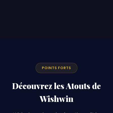
POINTS FORTS
Découvrez les Atouts de
Wishwin