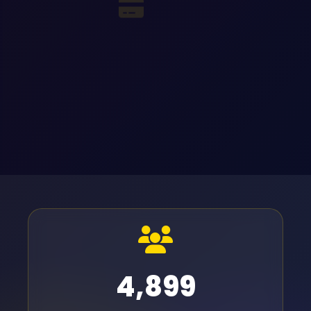
5,116