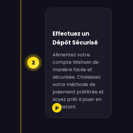
Effectuez un
Dépôt Sécurisé
Alimentez votre
compte Wishwin de
2
manière facile et
sécurisée. Choisissez
votre méthode de
paiement préférée et
soyez prêt à jouer en
un instant.