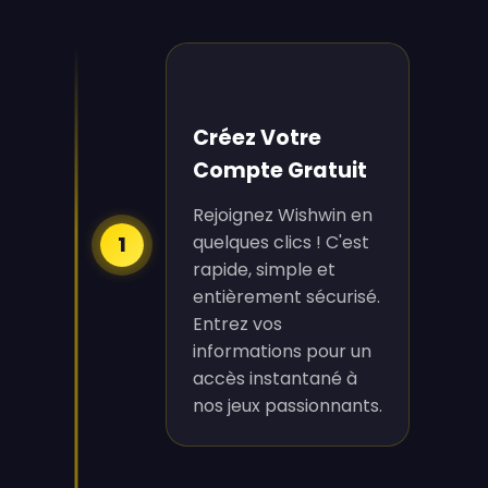
Créez Votre
Compte Gratuit
Rejoignez Wishwin en
quelques clics ! C'est
1
rapide, simple et
entièrement sécurisé.
Entrez vos
informations pour un
accès instantané à
nos jeux passionnants.