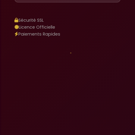
Sécurité SSL
Licence Officielle
Paiements Rapides