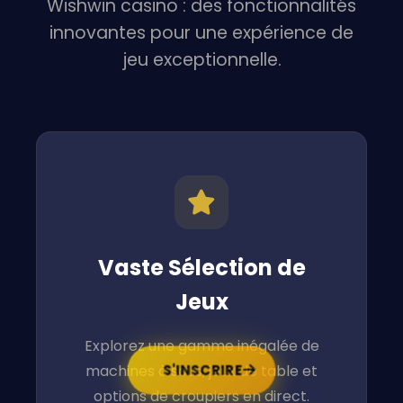
Wishwin casino : des fonctionnalités
innovantes pour une expérience de
jeu exceptionnelle.
Vaste Sélection de
Jeux
Explorez une gamme inégalée de
machines à sous, jeux de table et
S'INSCRIRE
options de croupiers en direct.