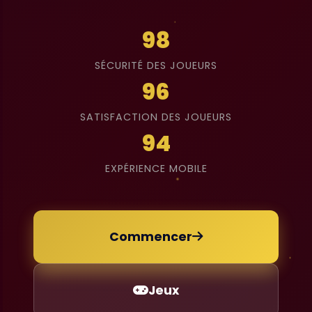
98
SÉCURITÉ DES JOUEURS
96
SATISFACTION DES JOUEURS
94
EXPÉRIENCE MOBILE
Commencer
Jeux