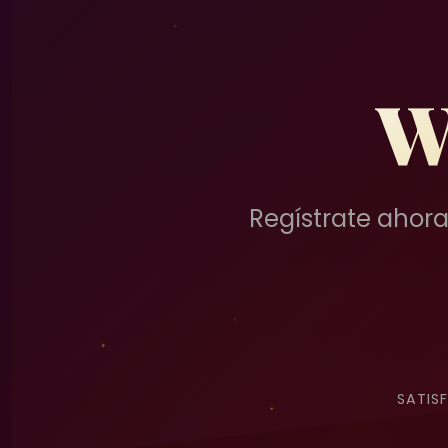
W
Regístrate ahora
SATIS