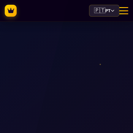
🇵🇹
PT