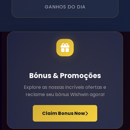
GANHOS DO DIA
Bónus & Promoções
Explore as nossas incríveis ofertas e
reclame seu bónus Wishwin agora!
Claim Bonus Now