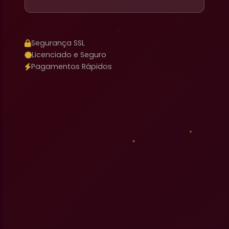
Segurança SSL
Licenciado e Seguro
Pagamentos Rápidos