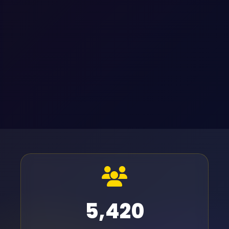
5,420