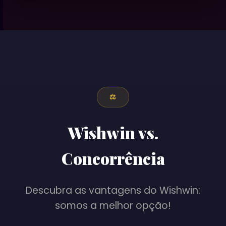
⚖️
Wishwin vs.
Concorrência
Descubra as vantagens do Wishwin:
somos a melhor opção!