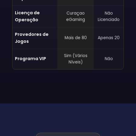
Licença de
Curaçao
Não
Operação
eGaming
Licenciado
Provedores de
Mais de 80
Apenas 20
Jogos
Sim (Vários
Programa VIP
Não
Níveis)