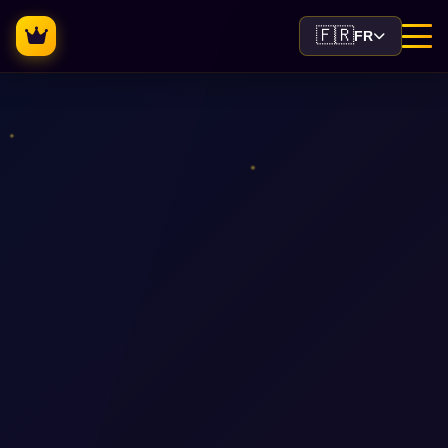
🇫🇷
FR