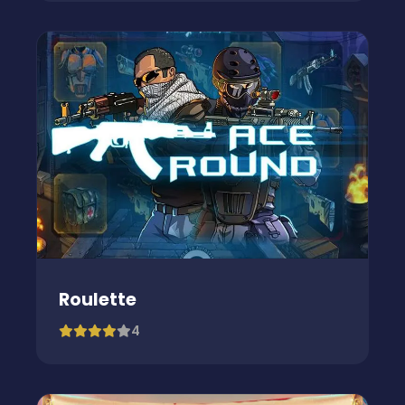
Roulette
4