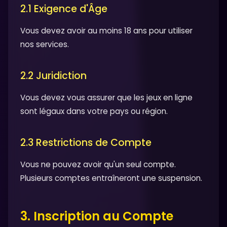
2.1 Exigence d'Âge
Vous devez avoir au moins 18 ans pour utiliser
nos services.
2.2 Juridiction
Vous devez vous assurer que les jeux en ligne
sont légaux dans votre pays ou région.
2.3 Restrictions de Compte
Vous ne pouvez avoir qu'un seul compte.
Plusieurs comptes entraîneront une suspension.
3. Inscription au Compte