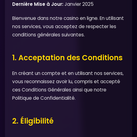
Dernière Mise à Jour:
Janvier 2025
Bienvenue dans notre casino en ligne. En utilisant
nos services, vous acceptez de respecter les
conditions générales suivantes.
1. Acceptation des Conditions
En créant un compte et en utilisant nos services,
vous reconnaissez avoir lu, compris et accepté
ces Conditions Générales ainsi que notre
Politique de Confidentialité.
2. Éligibilité