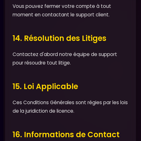
Vous pouvez fermer votre compte à tout
moment en contactant le support client.
14. Résolution des Litiges
Contactez d'abord notre équipe de support
pour résoudre tout litige.
15. Loi Applicable
Ces Conditions Générales sont régies par les lois
de la juridiction de licence.
16. Informations de Contact