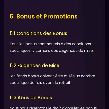
5. Bonus et Promotions
5.1 Conditions des Bonus
Tous les bonus sont soumis à des conditions
spécifiques, y compris des exigences de mise.
5.2 Exigences de Mise
Les fonds bonus doivent être misés un nombre
spécifique de fois avant le retrait.
5.3 Abus de Bonus
Nous nous réservons le droit d'annuler les bonus