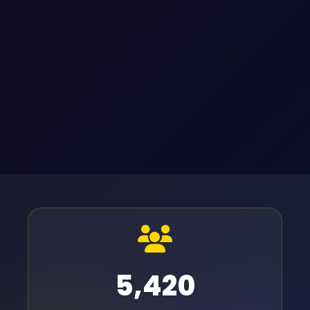
5,420