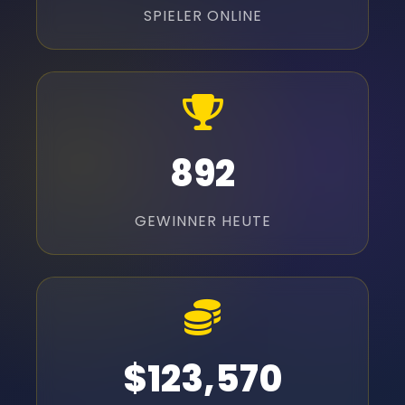
SPIELER ONLINE
892
GEWINNER HEUTE
$124,567