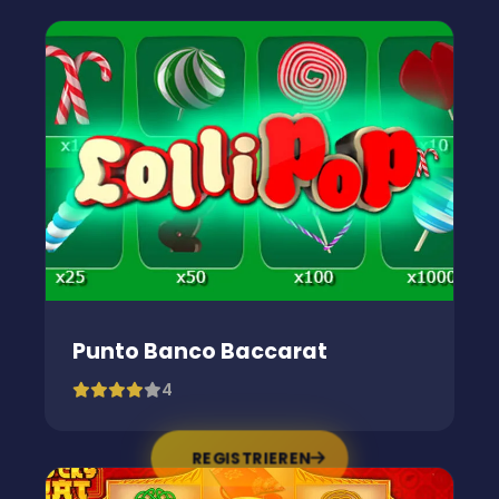
Punto Banco Baccarat
4
REGISTRIEREN