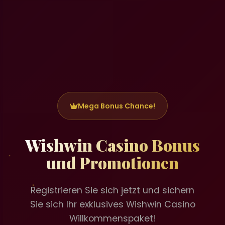
Mega Bonus Chance!
Wishwin Casino Bonus
und Promotionen
Registrieren Sie sich jetzt und sichern
Sie sich Ihr exklusives Wishwin Casino
Willkommenspaket!