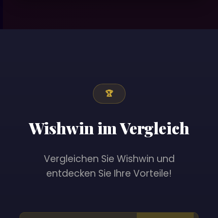
🏆
Wishwin im Vergleich
Vergleichen Sie Wishwin und
entdecken Sie Ihre Vorteile!