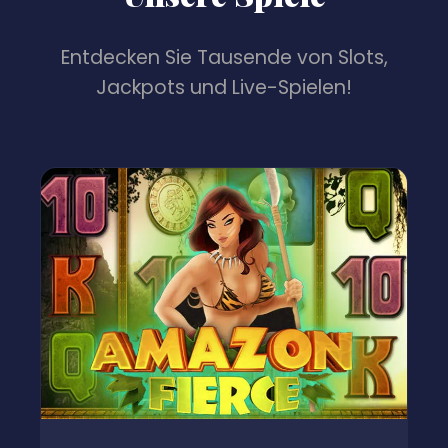
Entdecken Sie Tausende von Slots,
Jackpots und Live-Spielen!